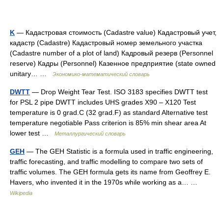
K
— Кадастровая стоимость (Cadastre value) Кадастровый учет,
кадастр (Cadastre) Кадастровый номер земельного участка
(Cadastre number of a plot of land) Кадровый резерв (Personnel
reserve) Кадры (Personnel) Казенное предприятие (state owned
unitary… …
Экономико-математический словарь
DWTT
— Drop Weight Tear Test. ISO 3183 specifies DWTT test
for PSL 2 pipe DWTT includes UHS grades X90 – X120 Test
temperature is 0 grad.C (32 grad.F) as standard Alternative test
temperature negotiable Pass criterion is 85% min shear area At
lower test …
Металлургический словарь
GEH
— The GEH Statistic is a formula used in traffic engineering,
traffic forecasting, and traffic modelling to compare two sets of
traffic volumes. The GEH formula gets its name from Geoffrey E.
Havers, who invented it in the 1970s while working as a… …
Wikipedia